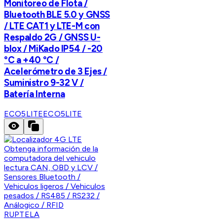
Monitoreo de Flota /
Bluetooth BLE 5.0 y GNSS
/ LTE CAT1 y LTE-M con
Respaldo 2G / GNSS U-
blox / MiKado IP54 / -20
°C a +40 °C /
Acelerómetro de 3 Ejes /
Suministro 9-32 V /
Batería Interna
ECO5LITE
ECO5LITE
RUPTELA