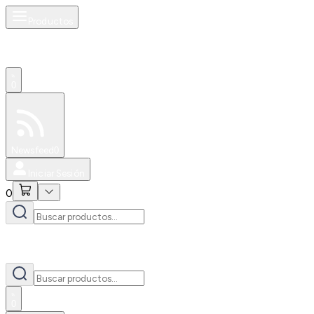
Productos
0
Especiales
Newsfeed
0
Iniciar Sesión
0
0