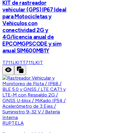
KIT de rastreador
vehicular (GPS) IP67 Ideal
para Motocicletas y
Vehiculos con
conectividad 2G y
4G/licencia anual de
EPCOMGPSCODE y sim
anual SIM600MB1Y
T711LKIT
T711LKIT
RUPTELA