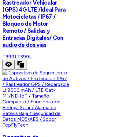
Rastreador Vehicular
(GPS) 4G LTE /Ideal Para
Motocicletas / IP67 /
Bloqueo de Motor
Remoto / Salidas y
Entradas Digitales/ Con
audio de dos vias
T399L
T399L
TopFlyTech