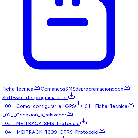
Ficha Técnica
ComandosSMSdeprogramaciondocx
Software_de_programacion_
_00__Como_configurar_el_GPS
_01__Ficha_Tecnica
_02__Conexion_a_relevador
_03__MEITRACK_SMS_Protocolo
_04__MEITRACK_T399_GPRS_Protocolo