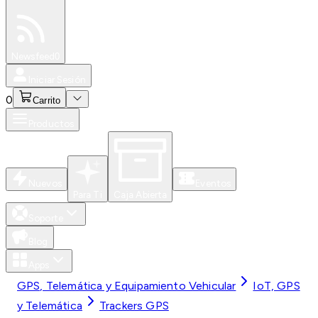
Especiales
Newsfeed
0
Iniciar Sesión
0
Carrito
Productos
Nuevos
Eventos
Para Ti
Caja Abierta
Soporte
Blog
Apps
GPS, Telemática y Equipamiento Vehicular
IoT, GPS
y Telemática
Trackers GPS