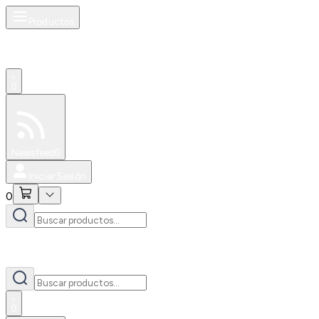
Productos
0
Especiales
Newsfeed
0
Iniciar Sesión
0
0