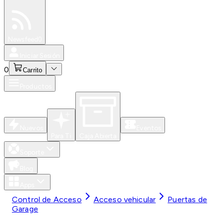
Especiales
Newsfeed
0
Iniciar Sesión
0
Carrito
Productos
Nuevos
Eventos
Para Ti
Caja Abierta
Soporte
Blog
Apps
Control de Acceso
Acceso vehicular
Puertas de
Garage