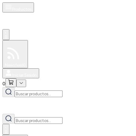
Productos
0
Especiales
Newsfeed
0
Iniciar Sesión
0
0