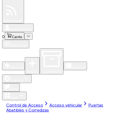
Especiales
Newsfeed
0
Iniciar Sesión
0
Carrito
Productos
Nuevos
Eventos
Para Ti
Caja Abierta
Soporte
Blog
Apps
Control de Acceso
Acceso vehicular
Puertas
Abatibles y Corredizas