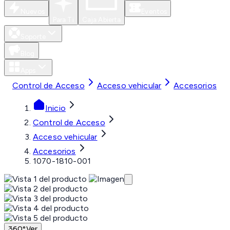
Nuevos
Eventos
Para Ti
Caja Abierta
Soporte
Blog
Apps
Control de Acceso
Acceso vehicular
Accesorios
Inicio
Control de Acceso
Acceso vehicular
Accesorios
1070-1810-001
360°
Ver