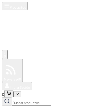
Productos
0
Especiales
Newsfeed
0
Iniciar Sesión
0