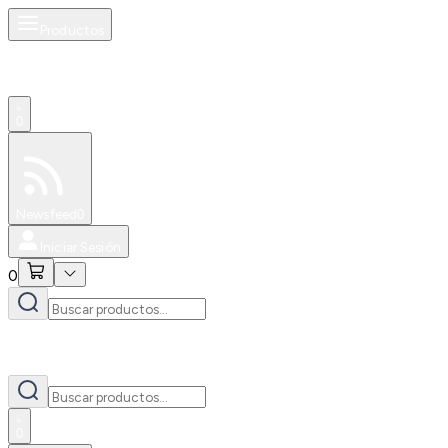
Productos
0
Especiales
Newsfeed
0
Iniciar Sesión
0
0