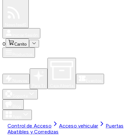
Especiales
Newsfeed
0
Iniciar Sesión
0
Carrito
Productos
Nuevos
Eventos
Para Ti
Caja Abierta
Soporte
Blog
Apps
Control de Acceso
Acceso vehicular
Puertas
Abatibles y Corredizas