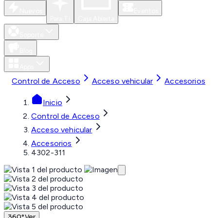
Nuevos
Eventos
Para Ti
Caja Abierta
Soporte
Blog
Apps
Control de Acceso
Acceso vehicular
Accesorios
Inicio
Control de Acceso
Acceso vehicular
Accesorios
4302-311
360°
Ver