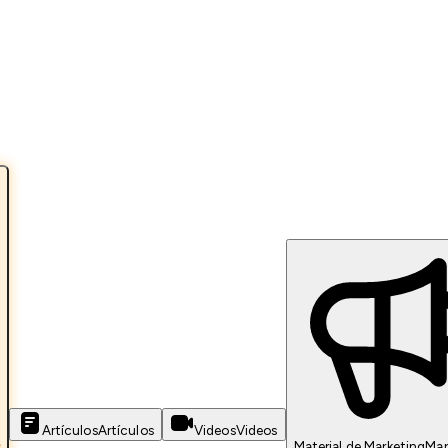
Artículos
Artículos
Videos
Videos
s
Material de Marketing
Mar