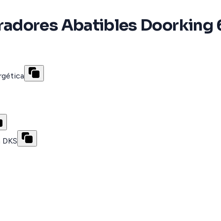
adores Abatibles Doorking 
rgética
a DKS