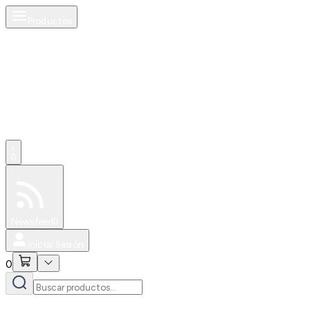
Productos
0
Especiales
Newsfeed
0
Iniciar Sesión
0