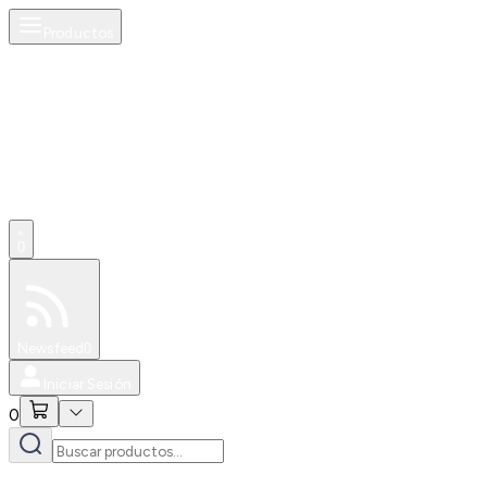
Productos
0
Especiales
Newsfeed
0
Iniciar Sesión
0