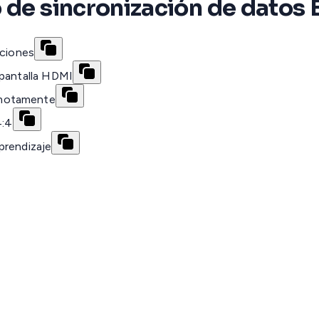
 de sincronización de datos 
pciones
 pantalla HDMI
emotamente
4:4
prendizaje