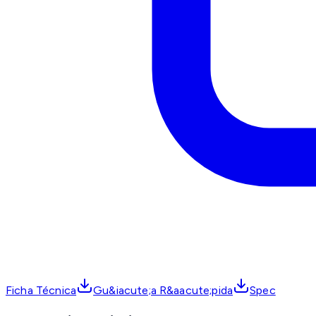
Ficha Técnica
Gu&iacute;a R&aacute;pida
Spec