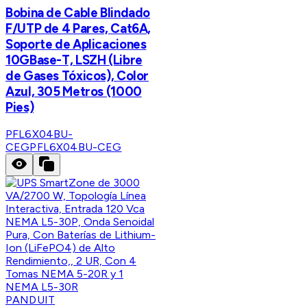
Bobina de Cable Blindado
F/UTP de 4 Pares, Cat6A,
Soporte de Aplicaciones
10GBase-T, LSZH (Libre
de Gases Tóxicos), Color
Azul, 305 Metros (1000
Pies)
PFL6X04BU-
CEG
PFL6X04BU-CEG
PANDUIT