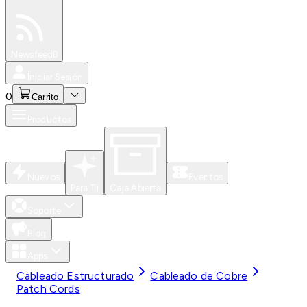
Especiales
Newsfeed
0
Iniciar Sesión
0
Carrito
Productos
Nuevos
Eventos
Para Ti
Caja Abierta
Soporte
Blog
Apps
Cableado Estructurado
Cableado de Cobre
Patch Cords