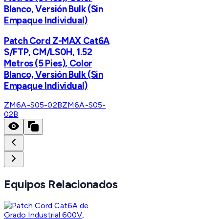
Blanco, Versión Bulk (Sin
Empaque Individual)
Patch Cord Z-MAX Cat6A
S/FTP, CM/LS0H, 1.52
Metros (5 Pies), Color
Blanco, Versión Bulk (Sin
Empaque Individual)
ZM6A-S05-02B
ZM6A-S05-
02B
Equipos Relacionados