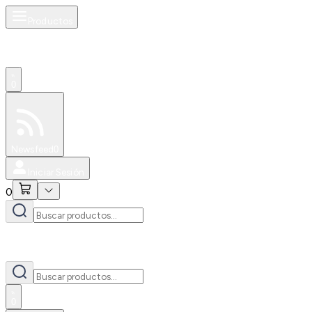
Productos
0
Especiales
Newsfeed
0
Iniciar Sesión
0
0