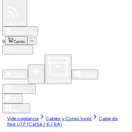
Especiales
Newsfeed
0
Iniciar Sesión
0
Carrito
Productos
Nuevos
Eventos
Para Ti
Caja Abierta
Soporte
Blog
Apps
Videovigilancia
Cables y Conectores
Cable de
Red UTP (Cat5e / 6 / 6A)