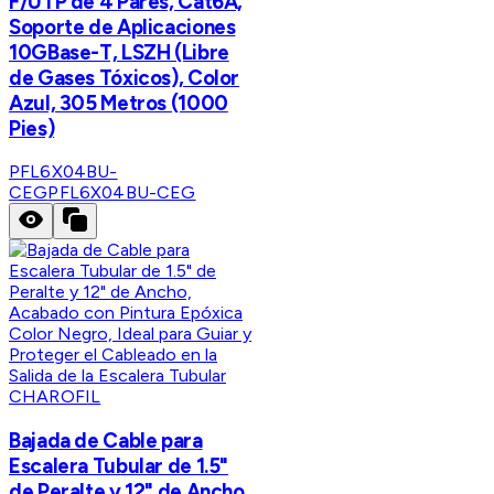
F/UTP de 4 Pares, Cat6A,
Soporte de Aplicaciones
10GBase-T, LSZH (Libre
de Gases Tóxicos), Color
Azul, 305 Metros (1000
Pies)
PFL6X04BU-
CEG
PFL6X04BU-CEG
CHAROFIL
Bajada de Cable para
Escalera Tubular de 1.5"
de Peralte y 12" de Ancho,