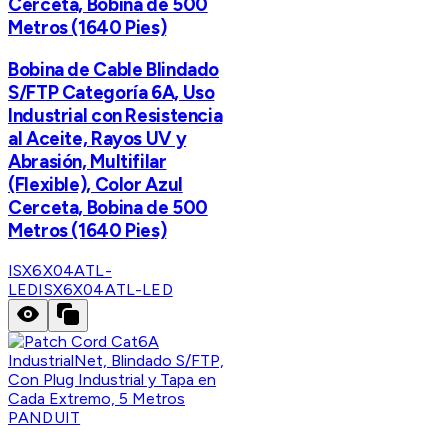
Cerceta, Bobina de 500
Metros (1640 Pies)
Bobina de Cable Blindado
S/FTP Categoría 6A, Uso
Industrial con Resistencia
al Aceite, Rayos UV y
Abrasión, Multifilar
(Flexible), Color Azul
Cerceta, Bobina de 500
Metros (1640 Pies)
ISX6X04ATL-
LED
ISX6X04ATL-LED
PANDUIT