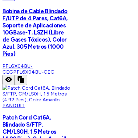
Bobina de Cable Blindado
F/UTP de 4 Pares, Cat6A,
Soporte de Aplicaciones
10GBase-T, LSZH (Libre
de Gases Tóxicos), Color
Azul, 305 Metros (1000
Pies)
PFL6X04BU-
CEG
PFL6X04BU-CEG
PANDUIT
Patch Cord Cat6A,
Blindado S/FTP,
CM/LS0H, 1.5 Metros