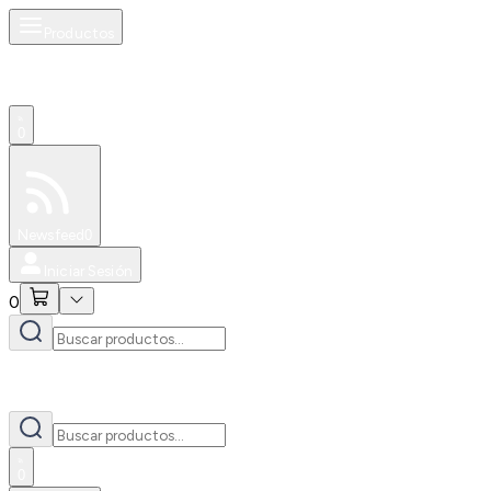
Productos
0
Especiales
Newsfeed
0
Iniciar Sesión
0
0