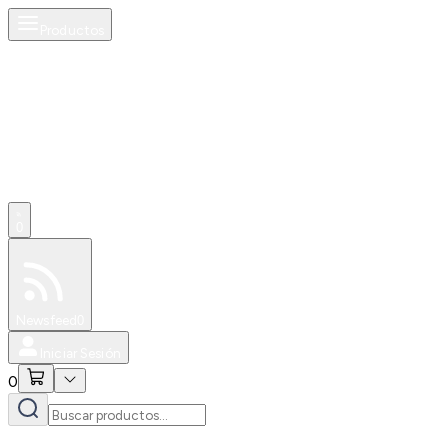
Productos
0
Especiales
Newsfeed
0
Iniciar Sesión
0