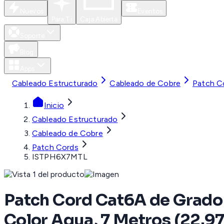
Nuevos
Eventos
Para Ti
Caja Abierta
Soporte
Blog
Apps
Cableado Estructurado
Cableado de Cobre
Patch C
Inicio
Cableado Estructurado
Cableado de Cobre
Patch Cords
ISTPH6X7MTL
Patch Cord Cat6A de Grado 
Color Aqua, 7 Metros (22.97