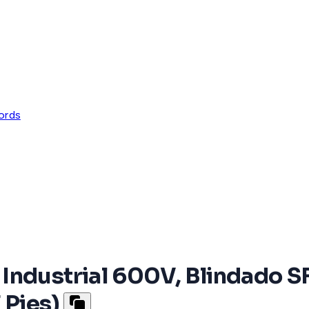
ords
Industrial 600V, Blindado S
 Pies)