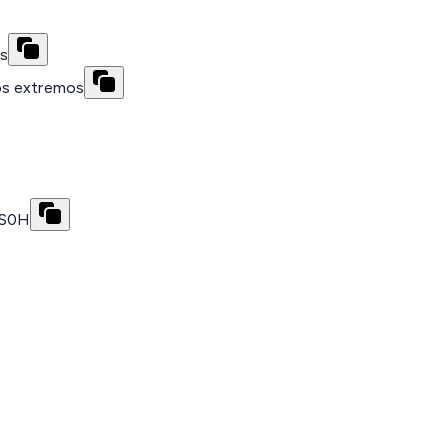
es
os extremos
LS0H