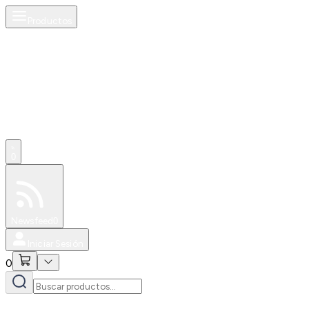
Productos
0
Especiales
Newsfeed
0
Iniciar Sesión
0