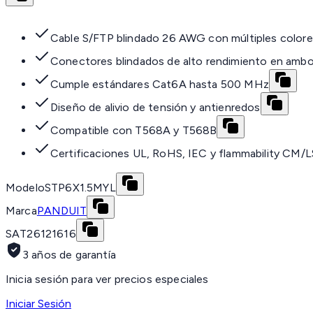
Cable S/FTP blindado 26 AWG con múltiples color
Conectores blindados de alto rendimiento en amb
Cumple estándares Cat6A hasta 500 MHz
Diseño de alivio de tensión y antienredos
Compatible con T568A y T568B
Certificaciones UL, RoHS, IEC y flammability CM/
Modelo
STP6X1.5MYL
Marca
PANDUIT
SAT
26121616
3 años de garantía
Inicia sesión para ver precios especiales
Iniciar Sesión