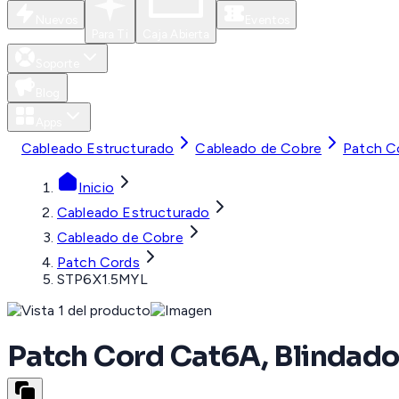
Nuevos
Eventos
Para Ti
Caja Abierta
Soporte
Blog
Apps
Cableado Estructurado
Cableado de Cobre
Patch C
Inicio
Cableado Estructurado
Cableado de Cobre
Patch Cords
STP6X1.5MYL
Patch Cord Cat6A, Blindado 