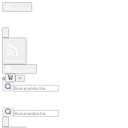
Productos
0
Especiales
Newsfeed
0
Iniciar Sesión
0
0