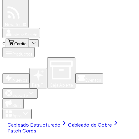
Especiales
Newsfeed
0
Iniciar Sesión
0
Carrito
Productos
Nuevos
Eventos
Para Ti
Caja Abierta
Soporte
Blog
Apps
Cableado Estructurado
Cableado de Cobre
Patch Cords