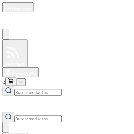
Productos
0
Especiales
Newsfeed
0
Iniciar Sesión
0
0