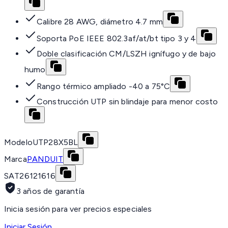
Calibre 28 AWG, diámetro 4.7 mm
Soporta PoE IEEE 802.3af/at/bt tipo 3 y 4
Doble clasificación CM/LSZH ignífugo y de bajo
humo
Rango térmico ampliado -40 a 75°C
Construcción UTP sin blindaje para menor costo
Modelo
UTP28X5BL
Marca
PANDUIT
SAT
26121616
3 años de garantía
Inicia sesión para ver precios especiales
Iniciar Sesión