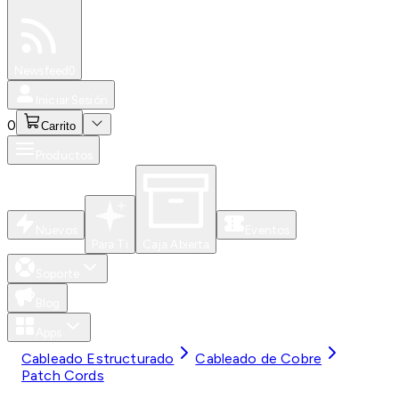
Especiales
Newsfeed
0
Iniciar Sesión
0
Carrito
Productos
Nuevos
Eventos
Para Ti
Caja Abierta
Soporte
Blog
Apps
Cableado Estructurado
Cableado de Cobre
Patch Cords