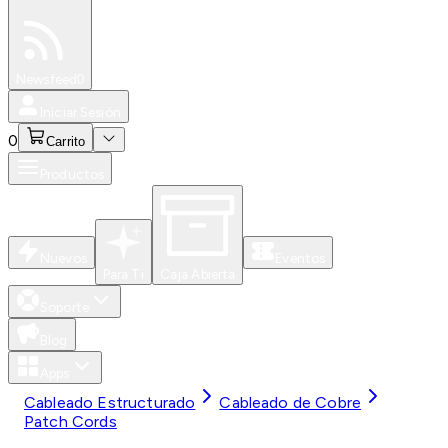
Especiales
Newsfeed
0
Iniciar Sesión
0
Carrito
Productos
Nuevos
Eventos
Para Ti
Caja Abierta
Soporte
Blog
Apps
Cableado Estructurado
Cableado de Cobre
Patch Cords