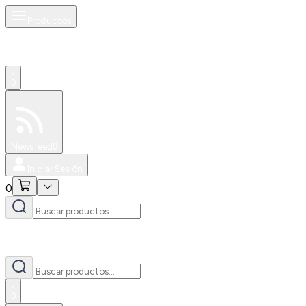
Productos
0
Especiales
Newsfeed
0
Iniciar Sesión
0
0