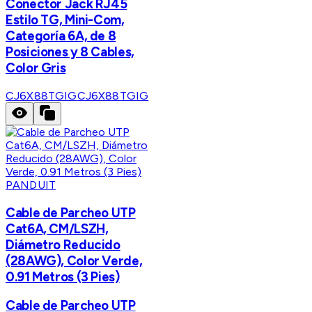
Conector Jack RJ45
Estilo TG, Mini-Com,
Categoría 6A, de 8
Posiciones y 8 Cables,
Color Gris
CJ6X88TGIG
CJ6X88TGIG
PANDUIT
Cable de Parcheo UTP
Cat6A, CM/LSZH,
Diámetro Reducido
(28AWG), Color Verde,
0.91 Metros (3 Pies)
Cable de Parcheo UTP