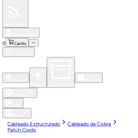
Especiales
Newsfeed
0
Iniciar Sesión
0
Carrito
Productos
Nuevos
Eventos
Para Ti
Caja Abierta
Soporte
Blog
Apps
Cableado Estructurado
Cableado de Cobre
Patch Cords