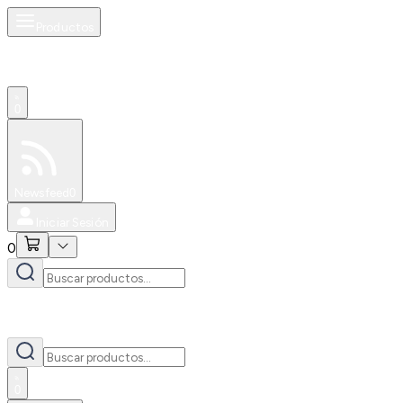
Productos
0
Especiales
Newsfeed
0
Iniciar Sesión
0
0