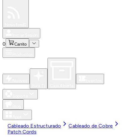
Especiales
Newsfeed
0
Iniciar Sesión
0
Carrito
Productos
Nuevos
Eventos
Para Ti
Caja Abierta
Soporte
Blog
Apps
Cableado Estructurado
Cableado de Cobre
Patch Cords