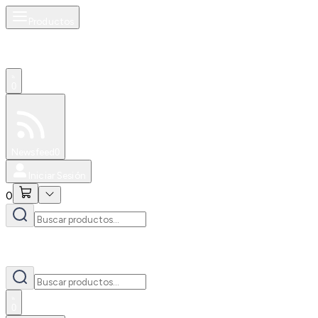
Productos
0
Especiales
Newsfeed
0
Iniciar Sesión
0
0