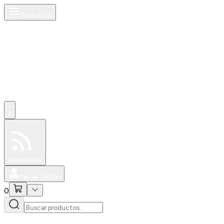
Productos
0
Especiales
Newsfeed
0
Iniciar Sesión
0