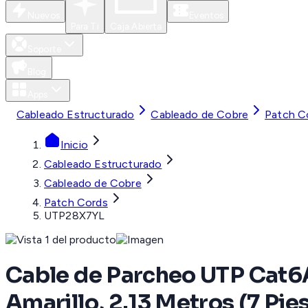
Nuevos
Eventos
Para Ti
Caja Abierta
Soporte
Blog
Apps
Cableado Estructurado
Cableado de Cobre
Patch C
Inicio
Cableado Estructurado
Cableado de Cobre
Patch Cords
UTP28X7YL
Cable de Parcheo UTP Cat6
Amarillo, 2.13 Metros (7 Pies