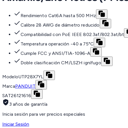
Rendimiento Cat6A hasta 500 MHz
Calibre 28 AWG de diámetro reducido
Compatibilidad con PoE IEEE 802.3af/802.3at/bt
Temperatura operación -40 a 75°C
Cumple FCC y ANSI/TIA-1096-A
Doble clasificación CM/LSZH ignífugo
Modelo
UTP28X7YL
Marca
PANDUIT
SAT
26121616
3 años de garantía
Inicia sesión para ver precios especiales
Iniciar Sesión