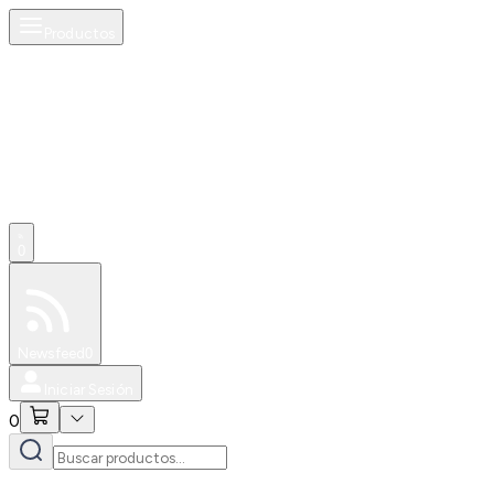
Productos
0
Especiales
Newsfeed
0
Iniciar Sesión
0