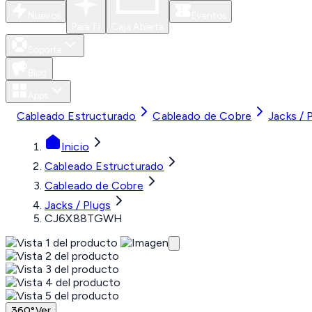
Nuevos
Eventos
Para Ti
Caja Abierta
Soporte
Blog
Apps
Cableado Estructurado
Cableado de Cobre
Jacks / 
Inicio
Cableado Estructurado
Cableado de Cobre
Jacks / Plugs
CJ6X88TGWH
360°
Ver