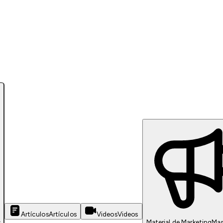
Artículos
Artículos
Videos
Videos
s
Material de Marketing
Mar