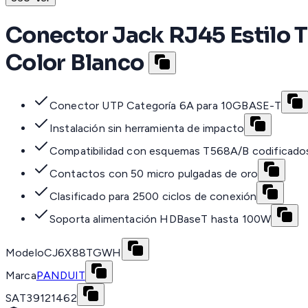
Conector Jack RJ45 Estilo T
Color Blanco
Conector UTP Categoría 6A para 10GBASE-T
Instalación sin herramienta de impacto
Compatibilidad con esquemas T568A/B codificado
Contactos con 50 micro pulgadas de oro
Clasificado para 2500 ciclos de conexión
Soporta alimentación HDBaseT hasta 100W
Modelo
CJ6X88TGWH
Marca
PANDUIT
SAT
39121462