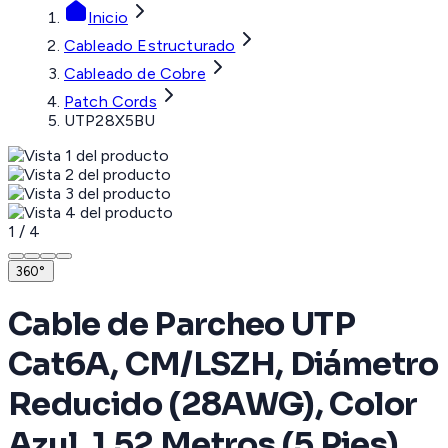
Inicio
Cableado Estructurado
Cableado de Cobre
Patch Cords
UTP28X5BU
1
/
4
360°
Cable de Parcheo UTP
Cat6A, CM/LSZH, Diámetro
Reducido (28AWG), Color
Azul, 1.52 Metros (5 Pies)