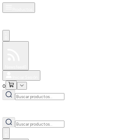
Productos
0
Especiales
Newsfeed
0
Iniciar Sesión
0
0