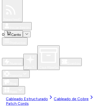
Especiales
Newsfeed
0
Iniciar Sesión
0
Carrito
Productos
Nuevos
Eventos
Para Ti
Caja Abierta
Soporte
Blog
Apps
Cableado Estructurado
Cableado de Cobre
Patch Cords