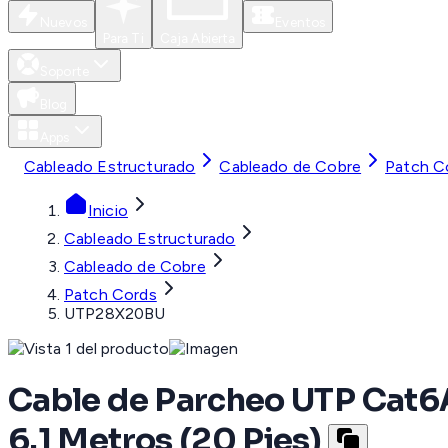
Nuevos
Eventos
Para Ti
Caja Abierta
Soporte
Blog
Apps
Cableado Estructurado
Cableado de Cobre
Patch C
Inicio
Cableado Estructurado
Cableado de Cobre
Patch Cords
UTP28X20BU
Cable de Parcheo UTP Cat6
6.1 Metros (20 Pies)