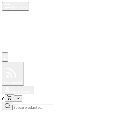
Productos
0
Especiales
Newsfeed
0
Iniciar Sesión
0