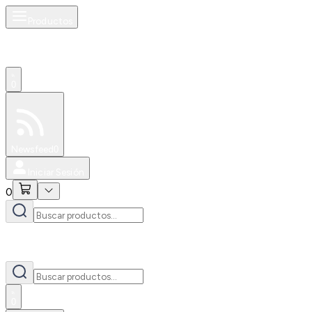
Productos
0
Especiales
Newsfeed
0
Iniciar Sesión
0
0