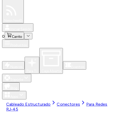
Especiales
Newsfeed
0
Iniciar Sesión
0
Carrito
Productos
Nuevos
Eventos
Para Ti
Caja Abierta
Soporte
Blog
Apps
Cableado Estructurado
Conectores
Para Redes
RJ-45