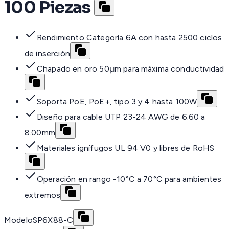
100 Piezas
Rendimiento Categoría 6A con hasta 2500 ciclos
de inserción
Chapado en oro 50μm para máxima conductividad
Soporta PoE, PoE+, tipo 3 y 4 hasta 100W
Diseño para cable UTP 23-24 AWG de 6.60 a
8.00mm
Materiales ignífugos UL 94 V0 y libres de RoHS
Operación en rango -10°C a 70°C para ambientes
extremos
Modelo
SP6X88-C