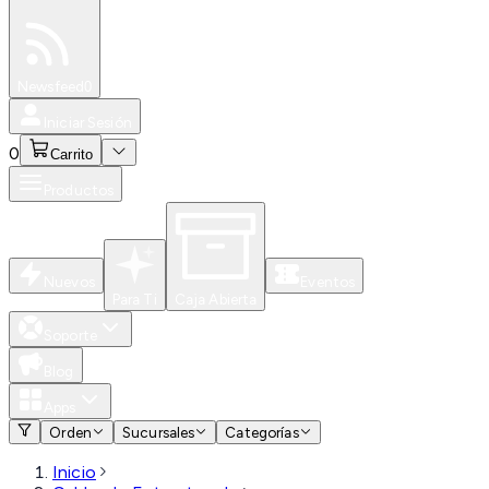
Especiales
Newsfeed
0
Iniciar Sesión
0
Carrito
Productos
Nuevos
Eventos
Para Ti
Caja Abierta
Soporte
Blog
Apps
Orden
Sucursales
Categorías
Inicio