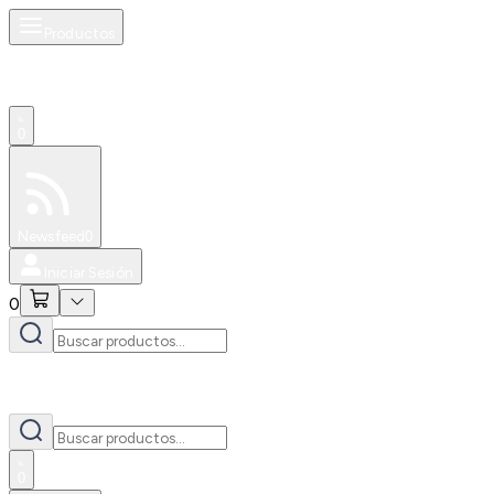
Productos
0
Especiales
Newsfeed
0
Iniciar Sesión
0
0