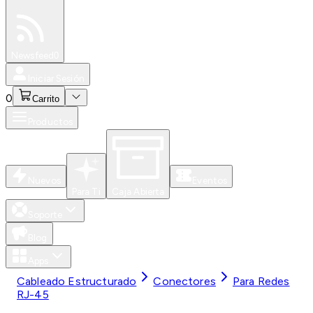
Especiales
Newsfeed
0
Iniciar Sesión
0
Carrito
Productos
Nuevos
Eventos
Para Ti
Caja Abierta
Soporte
Blog
Apps
Cableado Estructurado
Conectores
Para Redes
RJ-45