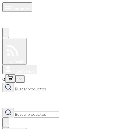
Productos
0
Especiales
Newsfeed
0
Iniciar Sesión
0
0