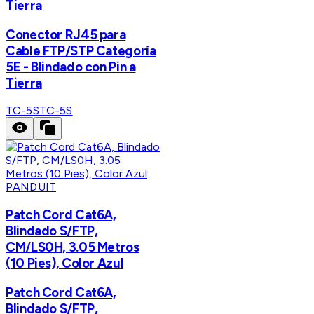
Tierra
Conector RJ45 para
Cable FTP/STP Categoría
5E - Blindado con Pin a
Tierra
TC-5S
TC-5S
PANDUIT
Patch Cord Cat6A,
Blindado S/FTP,
CM/LS0H, 3.05 Metros
(10 Pies), Color Azul
Patch Cord Cat6A,
Blindado S/FTP,