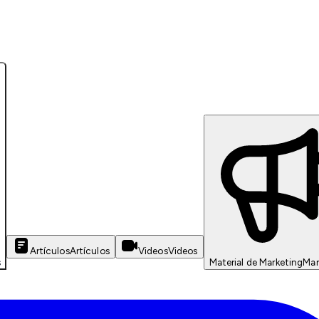
Artículos
Artículos
Videos
Videos
s
Material de Marketing
Mar