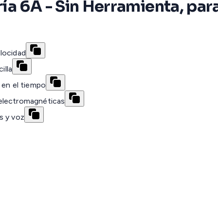
ía 6A - Sin Herramienta, pa
locidad
illa
 en el tiempo
s electromagnéticas
s y voz