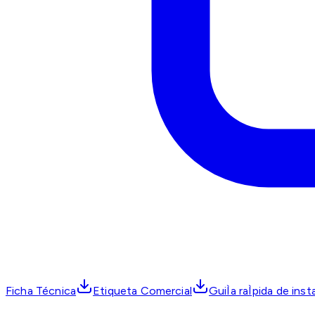
Ficha Técnica
Etiqueta Comercial
GuiÌa raÌpida de inst