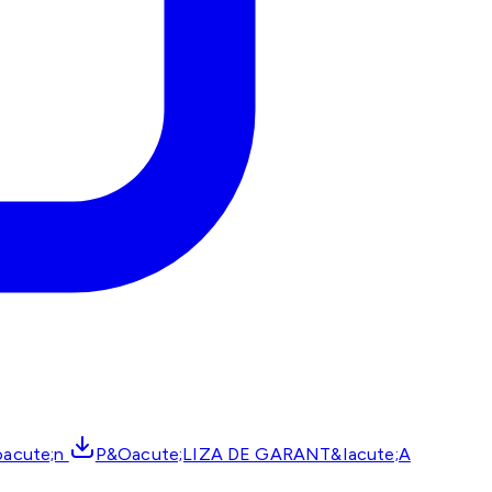
oacute;n
P&Oacute;LIZA DE GARANT&Iacute;A