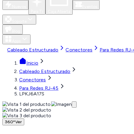
Nuevos
Eventos
Para Ti
Caja Abierta
Soporte
Blog
Apps
Cableado Estructurado
Conectores
Para Redes RJ
Inicio
Cableado Estructurado
Conectores
Para Redes RJ-45
LPKJ6A17S
360°
Ver