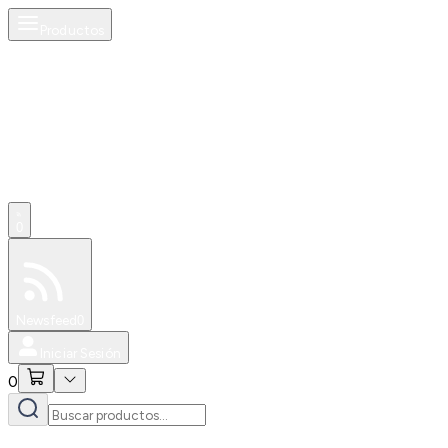
Productos
0
Especiales
Newsfeed
0
Iniciar Sesión
0