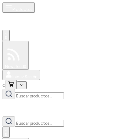
Productos
0
Especiales
Newsfeed
0
Iniciar Sesión
0
0