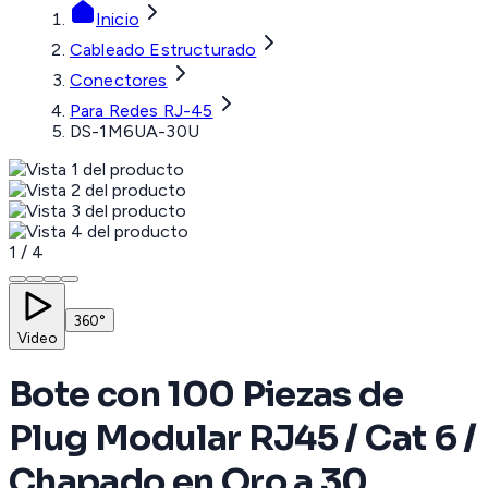
Inicio
Cableado Estructurado
Conectores
Para Redes RJ-45
DS-1M6UA-30U
1
/
4
360°
Video
Bote con 100 Piezas de
Plug Modular RJ45 / Cat 6 /
Chapado en Oro a 30