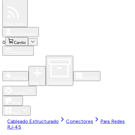
Especiales
Newsfeed
0
Iniciar Sesión
0
Carrito
Productos
Nuevos
Eventos
Para Ti
Caja Abierta
Soporte
Blog
Apps
Cableado Estructurado
Conectores
Para Redes
RJ-45