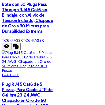
Bote con 50 Plugs Pass
Through RJ45 Cat6 sin
Blindaje, con Alivio de
Tensión Incluido, Chapado
de Oro a 30 Micras para
Durabilidad Extrema
TC6-PASSR
TC6-PASSR
PANDUIT
Plug RJ45 Cat6 de 5
Piezas, Para Cable UTP de
Calibre 23-24 AWG,
Chapado en Oro de 50