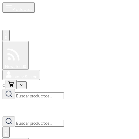
Productos
0
Especiales
Newsfeed
0
Iniciar Sesión
0
0