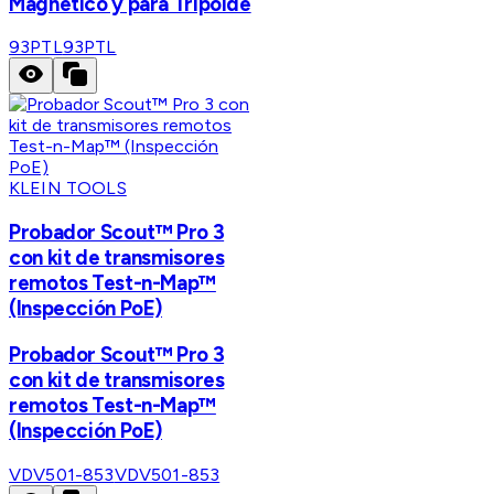
Mágnetico y para Tripoide
93PTL
93PTL
KLEIN TOOLS
Probador Scout™ Pro 3
con kit de transmisores
remotos Test-n-Map™
(Inspección PoE)
Probador Scout™ Pro 3
con kit de transmisores
remotos Test-n-Map™
(Inspección PoE)
VDV501-853
VDV501-853