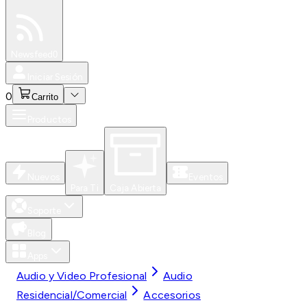
Especiales
Newsfeed
0
Iniciar Sesión
0
Carrito
Productos
Nuevos
Eventos
Para Ti
Caja Abierta
Soporte
Blog
Apps
Audio y Video Profesional
Audio
Residencial/Comercial
Accesorios