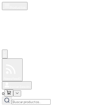
Productos
0
Especiales
Newsfeed
0
Iniciar Sesión
0