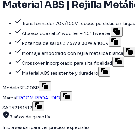
Material ABS | Rejilla Metál
Transformador 70V/100V reduce pérdidas en largas
Altavoz coaxial 5" woofer + 1.5" tweeter
Potencia de salida 3.75W a 30W a 100V
Montaje empotrado con rejilla metálica blanca
Crossover incorporado para alta fidelidad
Material ABS resistente y duradero
Modelo
SF-206P
Marca
EPCOM PROAUDIO
SAT
52161512
3 años de garantía
Inicia sesión para ver precios especiales