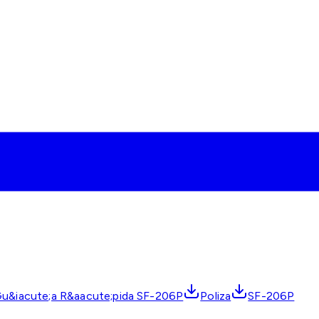
u&iacute;a R&aacute;pida SF-206P
Poliza
SF-206P