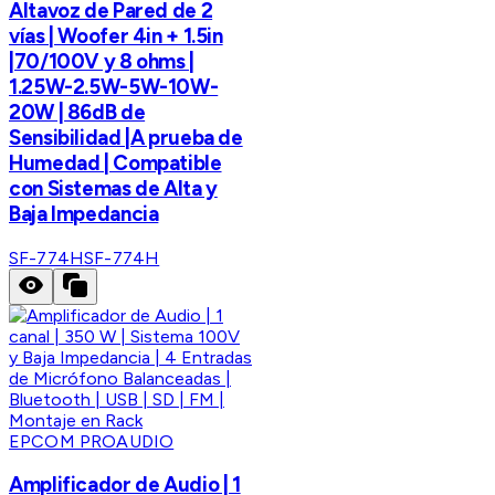
Altavoz de Pared de 2
vías | Woofer 4in + 1.5in
|70/100V y 8 ohms |
1.25W-2.5W-5W-10W-
20W | 86dB de
Sensibilidad |A prueba de
Humedad | Compatible
con Sistemas de Alta y
Baja Impedancia
SF-774H
SF-774H
EPCOM PROAUDIO
Amplificador de Audio | 1