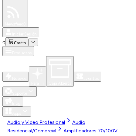
Especiales
Newsfeed
0
Iniciar Sesión
0
Carrito
Productos
Nuevos
Eventos
Para Ti
Caja Abierta
Soporte
Blog
Apps
Audio y Video Profesional
Audio
Residencial/Comercial
Amplificadores 70/100V