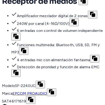
Receptor de medios
Amplificador mezclador digital de 2 zonas
240W por canal (4-16Ω/100V)
6 entradas con control de volumen independiente
Funciones multimedia: Bluetooth, USB, SD, FM y
MP3
4 entradas mic con alimentación fantasma
Detección de prioridad y función de alarma EMC
Modelo
SF-2240UC
Marca
EPCOM PROAUDIO
SAT
46171619