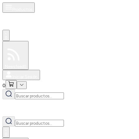
Productos
0
Especiales
Newsfeed
0
Iniciar Sesión
0
0