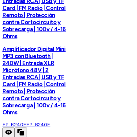
Entradas RCA | USB y TF
Card | FM Radio | Control
Remoto | Protección
contra Cortocircuito y
Sobrecarga | 100v / 4-16
Ohms
Amplificador Digital Mini
MP3 con Bluetooth |
240W | Entrada XLR
Micrófono 48V | 2
Entradas RCA | USB y TF
Card | FM Radio | Control
Remoto | Protección
contra Cortocircuito y
Sobrecarga | 100v / 4-16
Ohms
EP-B240E
EP-B240E