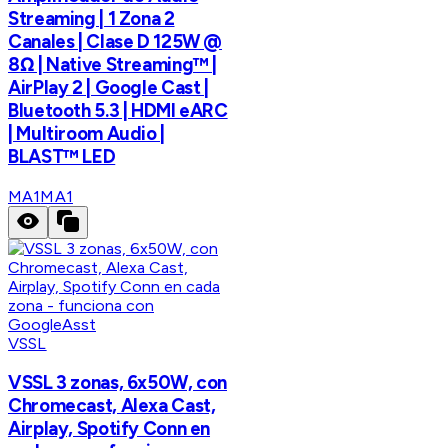
Streaming | 1 Zona 2
Canales | Clase D 125W @
8Ω | Native Streaming™ |
AirPlay 2 | Google Cast |
Bluetooth 5.3 | HDMI eARC
| Multiroom Audio |
BLAST™ LED
MA1
MA1
VSSL
VSSL 3 zonas, 6x50W, con
Chromecast, Alexa Cast,
Airplay, Spotify Conn en