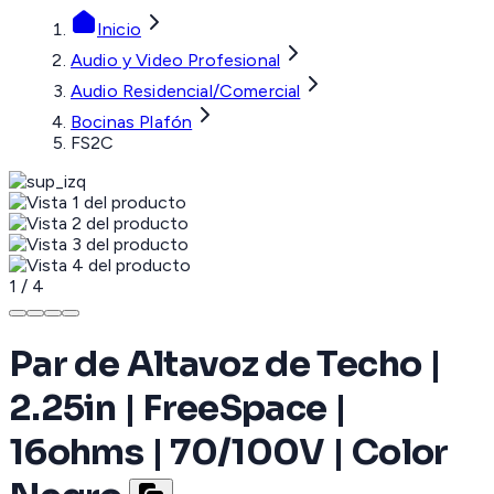
Inicio
Audio y Video Profesional
Audio Residencial/Comercial
Bocinas Plafón
FS2C
1
/
4
Par de Altavoz de Techo |
2.25in | FreeSpace |
16ohms | 70/100V | Color