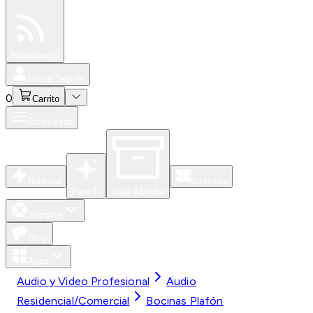
Especiales
Newsfeed
0
Iniciar Sesión
0
Carrito
Productos
Nuevos
Eventos
Para Ti
Caja Abierta
Soporte
Blog
Apps
Audio y Video Profesional
Audio
Residencial/Comercial
Bocinas Plafón