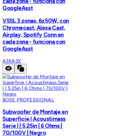
cada zona - funciona con
GoogleAsst
VSSL 3 zonas, 6x50W, con
Chromecast, Alexa Cast,
Airplay, Spotify Conn en
cada zona - funciona con
GoogleAsst
A3X
A3X
BOSE PROFESSIONAL
Subwoofer de Montaje en
Superficie I Acoustimass
Serie I | 5.25in | 6 Ohms |
70/100V | Negro