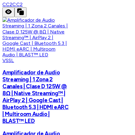
CC2
CC2
VSSL
Amplificador de Audio
Streaming | 1 Zona 2
Canales | Clase D 125W @
8Ω | Native Streaming™ |
AirPlay 2 | Google Cast |
Bluetooth 5.3 | HDMI eARC
| Multiroom Audio |
BLAST™ LED
Amplificador de Audio