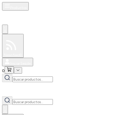
Productos
0
Especiales
Newsfeed
0
Iniciar Sesión
0
0