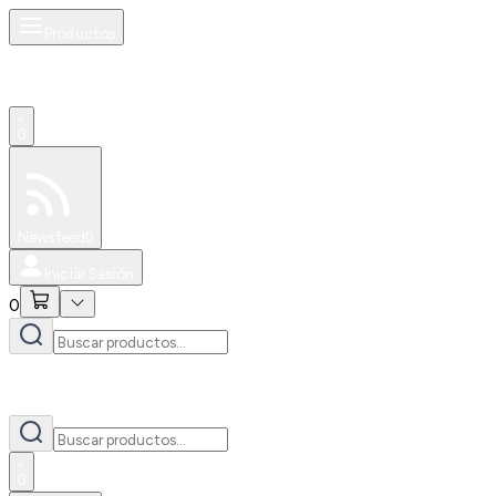
Productos
0
Especiales
Newsfeed
0
Iniciar Sesión
0
0