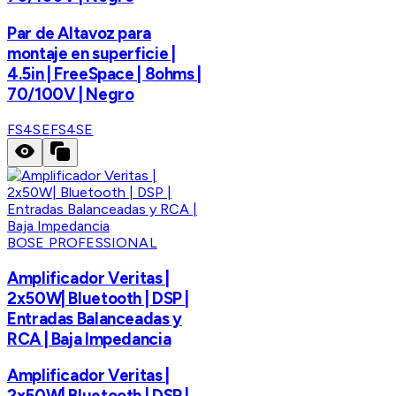
Par de Altavoz para
montaje en superficie |
4.5in | FreeSpace | 8ohms |
70/100V | Negro
FS4SE
FS4SE
BOSE PROFESSIONAL
Amplificador Veritas |
2x50W| Bluetooth | DSP |
Entradas Balanceadas y
RCA | Baja Impedancia
Amplificador Veritas |
2x50W| Bluetooth | DSP |