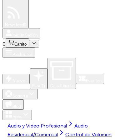
Especiales
Newsfeed
0
Iniciar Sesión
0
Carrito
Productos
Nuevos
Eventos
Para Ti
Caja Abierta
Soporte
Blog
Apps
Audio y Video Profesional
Audio
Residencial/Comercial
Control de Volumen