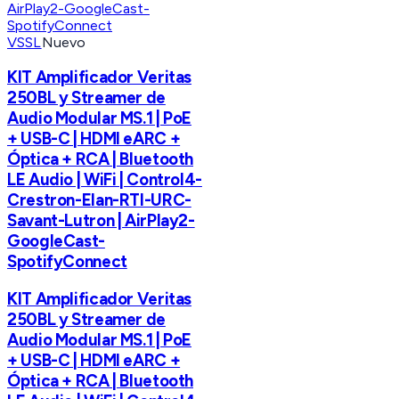
VSSL
Nuevo
KIT Amplificador Veritas
250BL y Streamer de
Audio Modular MS.1 | PoE
+ USB-C | HDMI eARC +
Óptica + RCA | Bluetooth
LE Audio | WiFi | Control4-
Crestron-Elan-RTI-URC-
Savant-Lutron | AirPlay2-
GoogleCast-
SpotifyConnect
KIT Amplificador Veritas
250BL y Streamer de
Audio Modular MS.1 | PoE
+ USB-C | HDMI eARC +
Óptica + RCA | Bluetooth