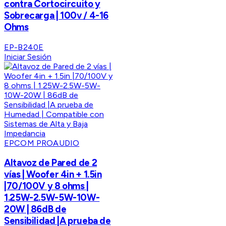
contra Cortocircuito y
Sobrecarga | 100v / 4-16
Ohms
EP-B240E
Iniciar Sesión
EPCOM PROAUDIO
Altavoz de Pared de 2
vías | Woofer 4in + 1.5in
|70/100V y 8 ohms |
1.25W-2.5W-5W-10W-
20W | 86dB de
Sensibilidad |A prueba de