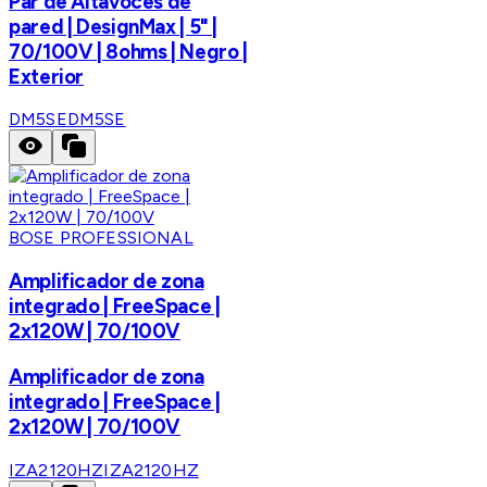
Par de Altavoces de
pared | DesignMax | 5" |
70/100V | 8ohms | Negro |
Exterior
DM5SE
DM5SE
BOSE PROFESSIONAL
Amplificador de zona
integrado | FreeSpace |
2x120W | 70/100V
Amplificador de zona
integrado | FreeSpace |
2x120W | 70/100V
IZA2120HZ
IZA2120HZ