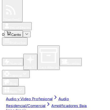
Especiales
Newsfeed
0
Iniciar Sesión
0
Carrito
Productos
Nuevos
Eventos
Para Ti
Caja Abierta
Soporte
Blog
Apps
Audio y Video Profesional
Audio
Residencial/Comercial
Amplificadores Baja