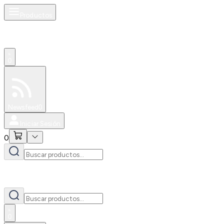
Productos
0
Especiales
Newsfeed
0
Iniciar Sesión
0
0