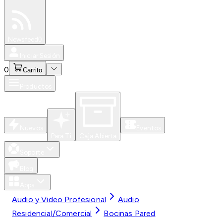
Especiales
Newsfeed
0
Iniciar Sesión
0
Carrito
Productos
Nuevos
Eventos
Para Ti
Caja Abierta
Soporte
Blog
Apps
Audio y Video Profesional
Audio
Residencial/Comercial
Bocinas Pared