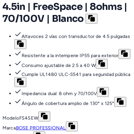
4.5in | FreeSpace | 8ohms |
70/100V | Blanco
Altavoces 2 vías con transductor de 4.5 pulgadas
Resistente a la intemperie IP55 para exterior
Consumo ajustable de 2.5 a 40 W
Cumple UL1480 ULC-S541 para seguridad pública
Impedancia dual: 8 ohm y 70/100V
Ángulo de cobertura amplio de 130° x 125°
Modelo
FS4SEW
Marca
BOSE PROFESSIONAL