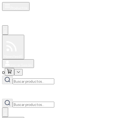
Productos
0
Especiales
Newsfeed
0
Iniciar Sesión
0
0