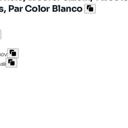
as, Par Color Blanco
100V
9dB