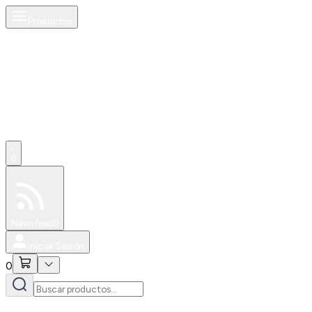
Productos
0
Especiales
Newsfeed
0
Iniciar Sesión
0