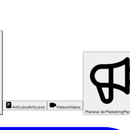
Artículos
Artículos
Videos
Videos
s
Material de Marketing
Mar