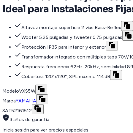
Ideal para Instalaciones Fij
Altavoz montaje superficie 2 vías Bass-Reflex
Woofer 5.25 pulgadas y tweeter 0.75 pulgadas
Protección IP35 para interior y exterior
Transformador integrado con múltiples taps 70V/
Respuesta frecuencia 62Hz-20kHz, sensibilidad 8
Cobertura 120°x120°, SPL máximo 114dB
Modelo
VXS5W
Marca
YAMAHA
SAT
52161512
3 años de garantía
Inicia sesión para ver precios especiales