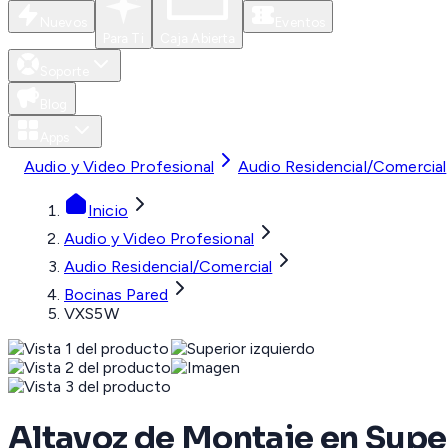
Nuevos
Eventos
Para Ti
Caja Abierta
Soporte
Blog
Apps
Audio y Video Profesional
Audio Residencial/Comercial
Inicio
Audio y Video Profesional
Audio Residencial/Comercial
Bocinas Pared
VXS5W
Altavoz de Montaje en Superf