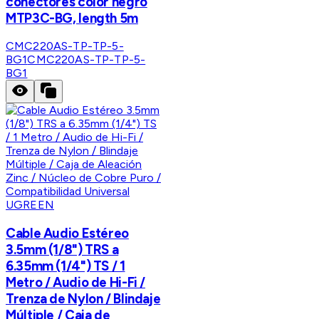
conectores color negro
MTP3C-BG, length 5m
CMC220AS-TP-TP-5-
BG1
CMC220AS-TP-TP-5-
BG1
UGREEN
Cable Audio Estéreo
3.5mm (1/8") TRS a
6.35mm (1/4") TS / 1
Metro / Audio de Hi-Fi /
Trenza de Nylon / Blindaje
Múltiple / Caja de