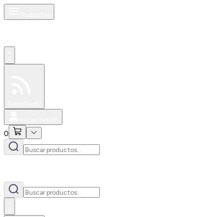
Productos
0
Especiales
Newsfeed
0
Iniciar Sesión
0
0