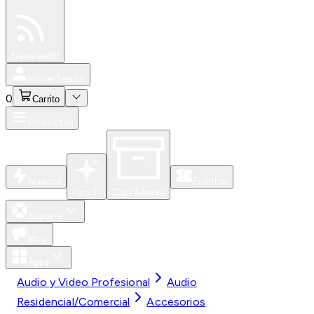
Especiales
Newsfeed
0
Iniciar Sesión
0
Carrito
Productos
Nuevos
Eventos
Para Ti
Caja Abierta
Soporte
Blog
Apps
Audio y Video Profesional
Audio
Residencial/Comercial
Accesorios