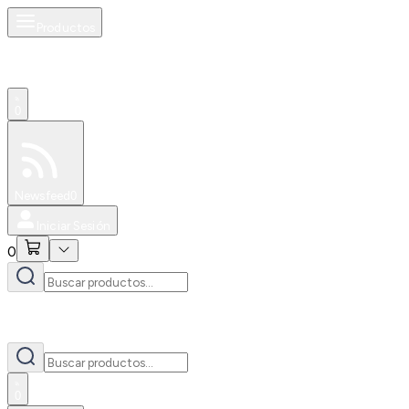
Productos
0
Especiales
Newsfeed
0
Iniciar Sesión
0
0