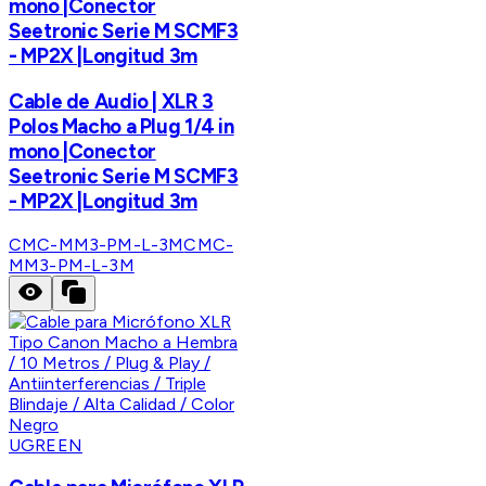
mono |Conector
Seetronic Serie M SCMF3
- MP2X |Longitud 3m
Cable de Audio | XLR 3
Polos Macho a Plug 1/4 in
mono |Conector
Seetronic Serie M SCMF3
- MP2X |Longitud 3m
CMC-MM3-PM-L-3M
CMC-
MM3-PM-L-3M
UGREEN