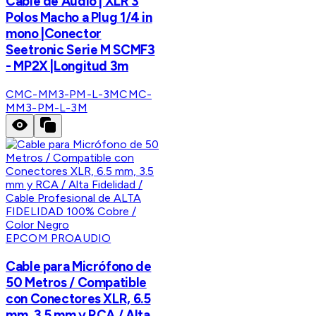
Cable de Audio | XLR 3
Polos Macho a Plug 1/4 in
mono |Conector
Seetronic Serie M SCMF3
- MP2X |Longitud 3m
CMC-MM3-PM-L-3M
CMC-
MM3-PM-L-3M
EPCOM PROAUDIO
Cable para Micrófono de
50 Metros / Compatible
con Conectores XLR, 6.5
mm, 3.5 mm y RCA / Alta