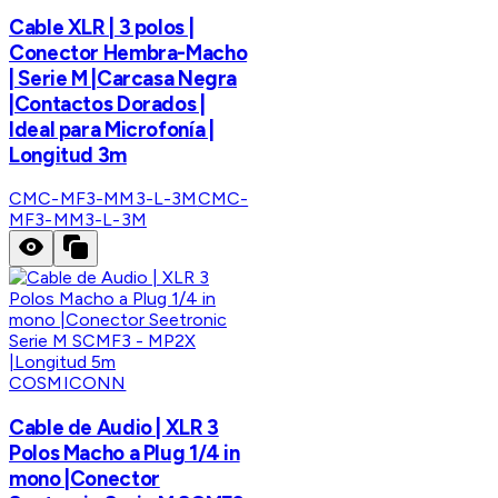
Cable XLR | 3 polos |
Conector Hembra-Macho
| Serie M |Carcasa Negra
|Contactos Dorados |
Ideal para Microfonía |
Longitud 3m
CMC-MF3-MM3-L-3M
CMC-
MF3-MM3-L-3M
COSMICONN
Cable de Audio | XLR 3
Polos Macho a Plug 1/4 in
mono |Conector