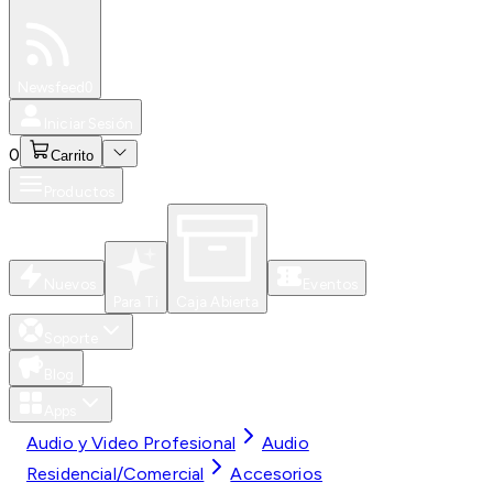
Especiales
Newsfeed
0
Iniciar Sesión
0
Carrito
Productos
Nuevos
Eventos
Para Ti
Caja Abierta
Soporte
Blog
Apps
Audio y Video Profesional
Audio
Residencial/Comercial
Accesorios