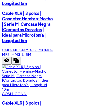
Longitud 5m
Cable XLR | 3 polos |
Conector Hembra-Macho
| Serie M |Carcasa Negra
|Contactos Dorados |
Ideal para Microfonía |
Longitud 5m
CMC-MF3-MM3-L-5M
CMC-
MF3-MM3-L-5M
COSMICONN
Cable XLR | 3 polos |