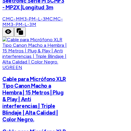
Seetronic Serie M SCMF3
- MP2X |Longitud 3m
CMC-MM3-PM-L-3M
CMC-
MM3-PM-L-3M
UGREEN
Cable para Micrófono XLR
Tipo Canon Macho a
Hembra | 15 Metros | Plug
& Play | Anti
interferencias | Triple
Blindaje | Alta Calidad |
Color Negro.