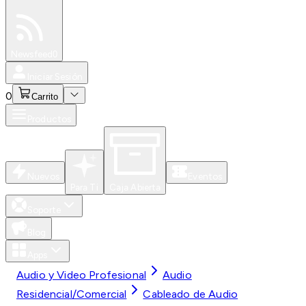
Especiales
Newsfeed
0
Iniciar Sesión
0
Carrito
Productos
Nuevos
Eventos
Para Ti
Caja Abierta
Soporte
Blog
Apps
Audio y Video Profesional
Audio
Residencial/Comercial
Cableado de Audio