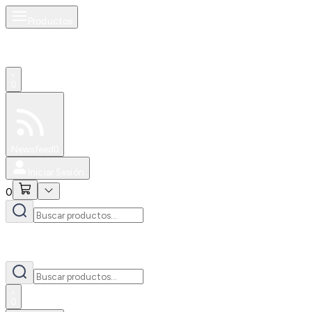
Productos
0
Especiales
Newsfeed
0
Iniciar Sesión
0
0