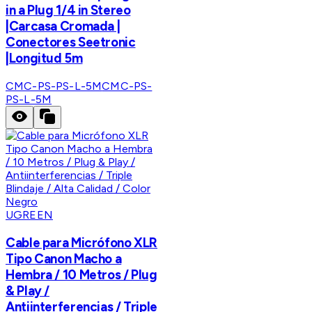
in a Plug 1/4 in Stereo
|Carcasa Cromada |
Conectores Seetronic
|Longitud 5m
CMC-PS-PS-L-5M
CMC-PS-
PS-L-5M
UGREEN
Cable para Micrófono XLR
Tipo Canon Macho a
Hembra / 10 Metros / Plug
& Play /
Antiinterferencias / Triple