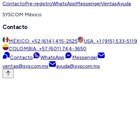
Contacto
Pre-registro
WhatsApp
Messenger
Ventas
Ayuda
SYSCOM México
Contacto
MÉXICO: +52 (614) 415-2525
USA: +1 (915) 533-5119
COLOMBIA: +57 (601) 744-3650
Contacto
WhatsApp
Messenger
ventas@syscom.mx
ayuda@syscom.mx