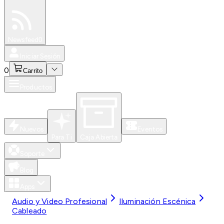
Especiales
Newsfeed
0
Iniciar Sesión
0
Carrito
Productos
Nuevos
Eventos
Para Ti
Caja Abierta
Soporte
Blog
Apps
Audio y Video Profesional
Iluminación Escénica
Cableado