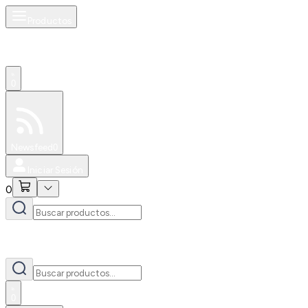
Productos
0
Especiales
Newsfeed
0
Iniciar Sesión
0
0