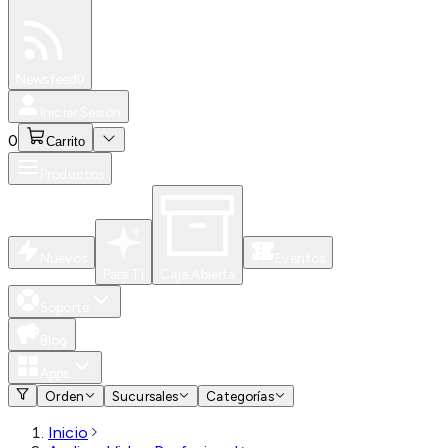
Especiales
Newsfeed
0
Iniciar Sesión
0
Carrito
Productos
Nuevos
Eventos
Para Ti
Caja Abierta
Soporte
Blog
Apps
Orden
Sucursales
Categorías
Inicio