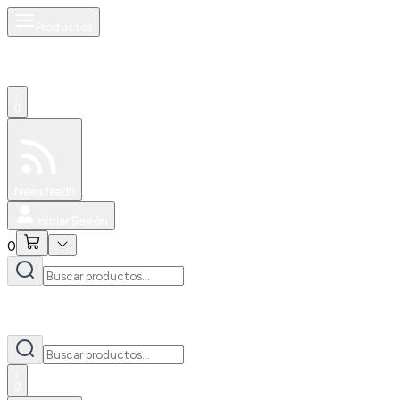
Productos
0
Especiales
Newsfeed
0
Iniciar Sesión
0
0