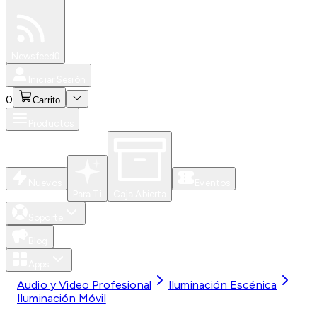
Especiales
Newsfeed
0
Iniciar Sesión
0
Carrito
Productos
Nuevos
Eventos
Para Ti
Caja Abierta
Soporte
Blog
Apps
Audio y Video Profesional
Iluminación Escénica
Iluminación Móvil