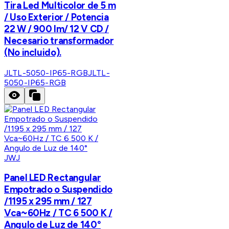
Tira Led Multicolor de 5 m
/ Uso Exterior / Potencia
22 W / 900 lm/ 12 V CD /
Necesario transformador
(No incluido).
JLTL-5050-IP65-RGB
JLTL-
5050-IP65-RGB
JWJ
Panel LED Rectangular
Empotrado o Suspendido
/1195 x 295 mm / 127
Vca~60Hz / TC 6 500 K /
Angulo de Luz de 140°