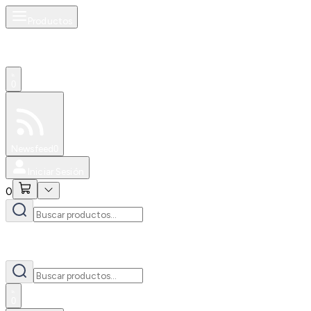
Productos
0
Especiales
Newsfeed
0
Iniciar Sesión
0
0