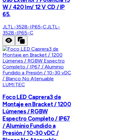
W / 420 lm/ 12 V CD / IP
65.
JLTL-3528-IP65-C
JLTL-
3528-IP65-C
LUMITEC
Foco LED Caprera3 de
Montaje en Bracket / 1200
Lúmenes / RGBW
Espectro Completo / IP67
/ Aluminio Fundido a
Presión / 10-30 vDC /