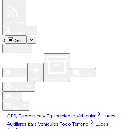
Especiales
Newsfeed
0
Iniciar Sesión
0
Carrito
Productos
Nuevos
Eventos
Para Ti
Caja Abierta
Soporte
Blog
Apps
GPS, Telemática y Equipamiento Vehicular
Luces
Auxiliares para Vehículos Todo Terreno
Luces