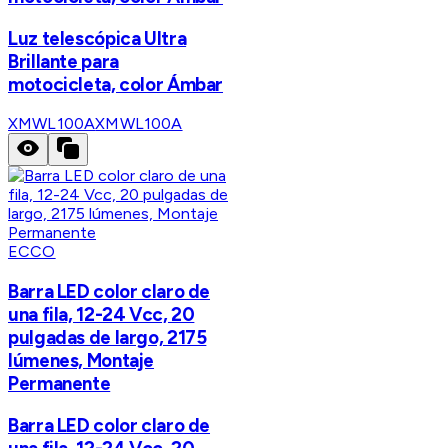
Luz telescópica Ultra
Brillante para
motocicleta, color Ámbar
XMWL100A
XMWL100A
ECCO
Barra LED color claro de
una fila, 12-24 Vcc, 20
pulgadas de largo, 2175
lúmenes, Montaje
Permanente
Barra LED color claro de