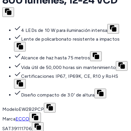
800 lumenes, 12-24 VCD
4 LEDs de 10 W para iluminación intensa
Lente de policarbonato resistente a impactos
Alcance de haz hasta 75 metros
Vida útil de 50,000 horas sin mantenimiento
Certificaciones IP67, IP69K, CE, R10 y RoHS
Diseño compacto de 3.0' de altura
Modelo
EW2B2PCP
Marca
ECCO
SAT
39111706