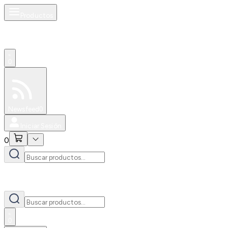
Productos
0
Especiales
Newsfeed
0
Iniciar Sesión
0
0