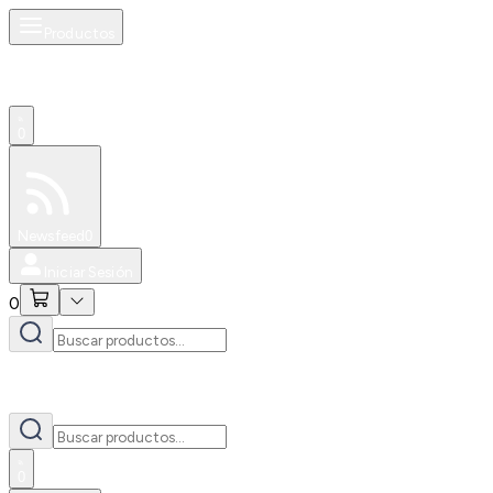
Productos
0
Especiales
Newsfeed
0
Iniciar Sesión
0
0