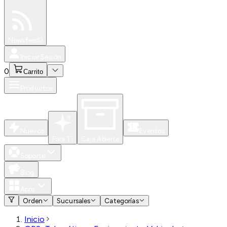
Especiales
Newsfeed
0
Iniciar Sesión
0
Carrito
Productos
Nuevos
Eventos
Para Ti
Caja Abierta
Soporte
Blog
Apps
Orden
Sucursales
Categorías
Inicio