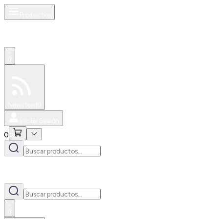
Productos
0
Especiales
Newsfeed
0
Iniciar Sesión
0
0