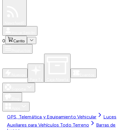
Especiales
Newsfeed
0
Iniciar Sesión
0
Carrito
Productos
Nuevos
Eventos
Para Ti
Caja Abierta
Soporte
Blog
Apps
GPS, Telemática y Equipamiento Vehicular
Luces
Auxiliares para Vehículos Todo Terreno
Barras de