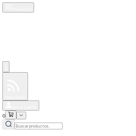
Productos
0
Especiales
Newsfeed
0
Iniciar Sesión
0