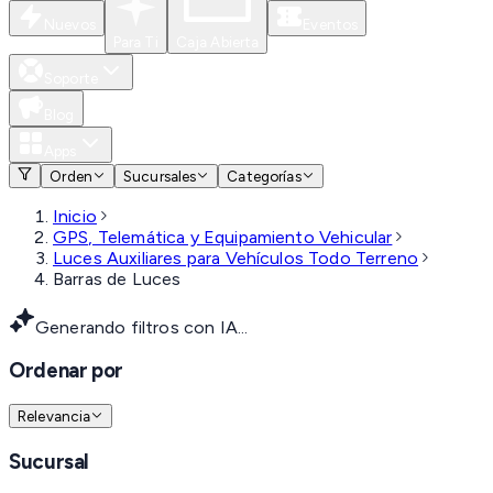
Nuevos
Eventos
Para Ti
Caja Abierta
Soporte
Blog
Apps
Orden
Sucursales
Categorías
Inicio
GPS, Telemática y Equipamiento Vehicular
Luces Auxiliares para Vehículos Todo Terreno
Barras de Luces
Generando filtros con IA...
Ordenar por
Relevancia
Sucursal