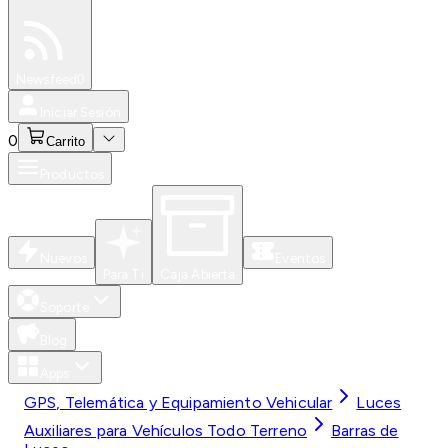
Especiales
Newsfeed
0
Iniciar Sesión
0
Carrito
Productos
Nuevos
Eventos
Para Ti
Caja Abierta
Soporte
Blog
Apps
GPS, Telemática y Equipamiento Vehicular
Luces
Auxiliares para Vehículos Todo Terreno
Barras de