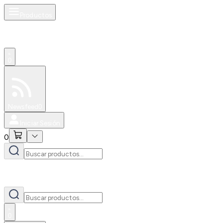
Productos
0
Especiales
Newsfeed
0
Iniciar Sesión
0
0