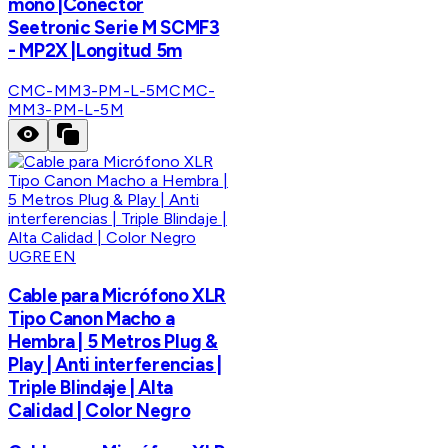
mono |Conector
Seetronic Serie M SCMF3
- MP2X |Longitud 5m
CMC-MM3-PM-L-5M
CMC-
MM3-PM-L-5M
UGREEN
Cable para Micrófono XLR
Tipo Canon Macho a
Hembra | 5 Metros Plug &
Play | Anti interferencias |
Triple Blindaje | Alta
Calidad | Color Negro