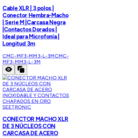
Cable XLR | 3 polos |
Conector Hembra-Macho
| Serie M |Carcasa Negra
|Contactos Dorados |
Ideal para Microfonía |
Longitud 3m
CMC-MF3-MM3-L-3M
CMC-
MF3-MM3-L-3M
SEETRONIC
CONECTOR MACHO XLR
DE 3 NÚCLEOS CON
CARCASA DE ACERO