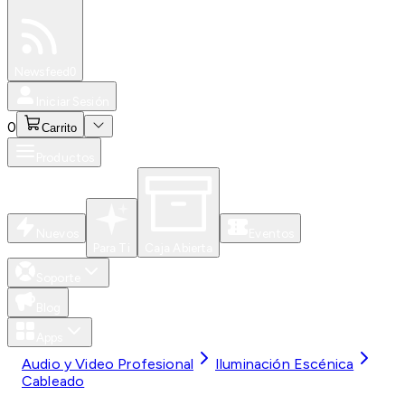
Especiales
Newsfeed
0
Iniciar Sesión
0
Carrito
Productos
Nuevos
Eventos
Para Ti
Caja Abierta
Soporte
Blog
Apps
Audio y Video Profesional
Iluminación Escénica
Cableado