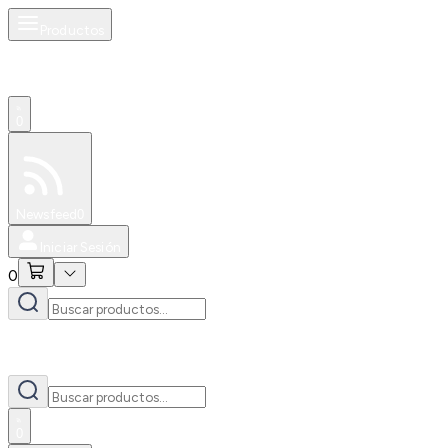
Productos
0
Especiales
Newsfeed
0
Iniciar Sesión
0
0