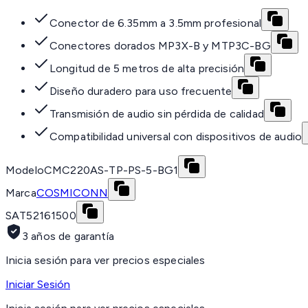
Conector de 6.35mm a 3.5mm profesional
Conectores dorados MP3X-B y MTP3C-BG
Longitud de 5 metros de alta precisión
Diseño duradero para uso frecuente
Transmisión de audio sin pérdida de calidad
Compatibilidad universal con dispositivos de audio
Modelo
CMC220AS-TP-PS-5-BG1
Marca
COSMICONN
SAT
52161500
3 años de garantía
Inicia sesión para ver precios especiales
Iniciar Sesión