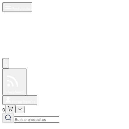
Productos
0
Especiales
Newsfeed
0
Iniciar Sesión
0