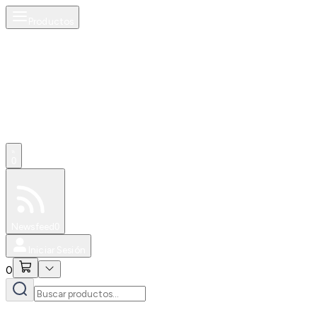
Productos
0
Especiales
Newsfeed
0
Iniciar Sesión
0