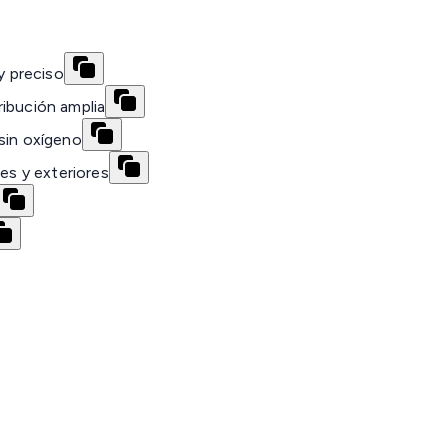
y preciso
ibución amplia
sin oxígeno
res y exteriores