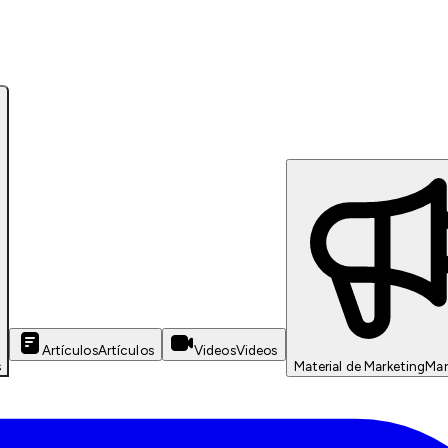
Artículos
Artículos
Videos
Videos
s
Material de Marketing
Mar