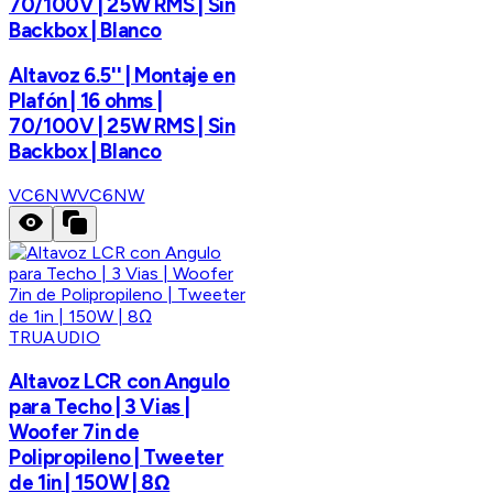
70/100V | 25W RMS | Sin
Backbox | Blanco
Altavoz 6.5'' | Montaje en
Plafón | 16 ohms |
70/100V | 25W RMS | Sin
Backbox | Blanco
VC6NW
VC6NW
TRUAUDIO
Altavoz LCR con Angulo
para Techo | 3 Vias |
Woofer 7in de
Polipropileno | Tweeter
de 1in | 150W | 8Ω