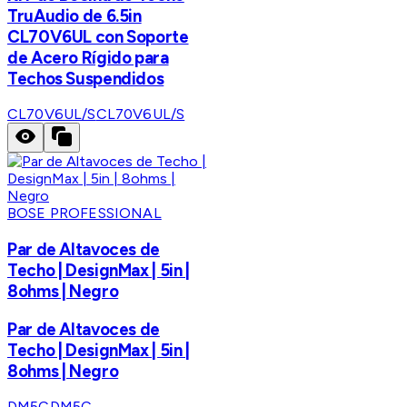
TruAudio de 6.5in
CL70V6UL con Soporte
de Acero Rígido para
Techos Suspendidos
CL70V6UL/S
CL70V6UL/S
BOSE PROFESSIONAL
Par de Altavoces de
Techo | DesignMax | 5in |
8ohms | Negro
Par de Altavoces de
Techo | DesignMax | 5in |
8ohms | Negro
DM5C
DM5C