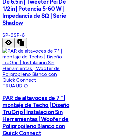
De 6.5in | Tweeter Pei De
1/2in | Potencia 5-60 W |
Impedancia de 8Ω | Serie
Shadow
SP-6
SP-6
TRUAUDIO
PAR de altavoces de 7 " |
montaje de Techo | Diseño
TruGrip | Instalacion Sin
Herramientas | Woofer de
Polipropileno Blanco con
Quick Connect