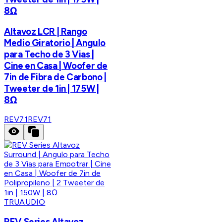
8Ω
Altavoz LCR | Rango
Medio Giratorio | Angulo
para Techo de 3 Vias |
Cine en Casa | Woofer de
7in de Fibra de Carbono |
Tweeter de 1in | 175W |
8Ω
REV71
REV71
TRUAUDIO
REV Series Altavoz