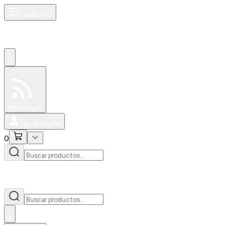
Productos
0
Especiales
Newsfeed
0
Iniciar Sesión
0
0