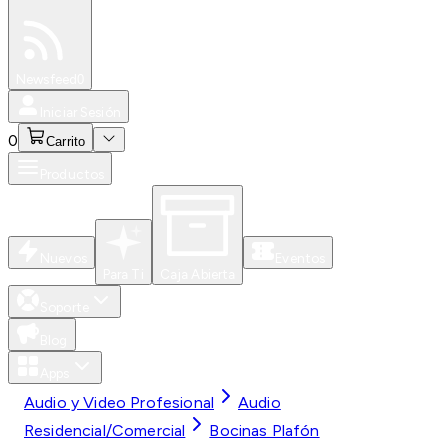
Especiales
Newsfeed
0
Iniciar Sesión
0
Carrito
Productos
Nuevos
Eventos
Para Ti
Caja Abierta
Soporte
Blog
Apps
Audio y Video Profesional
Audio
Residencial/Comercial
Bocinas Plafón