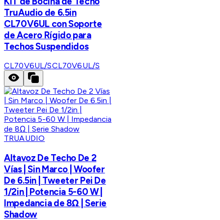
KIT de Bocina de Techo
TruAudio de 6.5in
CL70V6UL con Soporte
de Acero Rígido para
Techos Suspendidos
CL70V6UL/S
CL70V6UL/S
TRUAUDIO
Altavoz De Techo De 2
Vías | Sin Marco | Woofer
De 6.5in | Tweeter Pei De
1/2in | Potencia 5-60 W |
Impedancia de 8Ω | Serie
Shadow