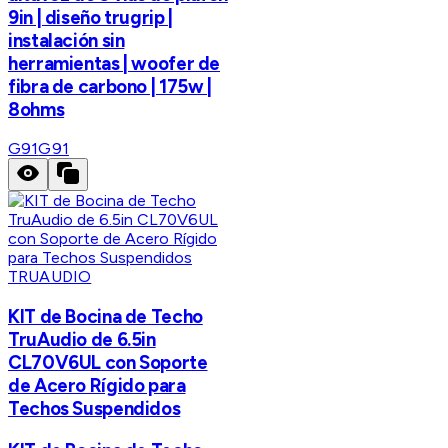
9in | diseño trugrip |
instalación sin
herramientas | woofer de
fibra de carbono | 175w |
8ohms
G91
G91
TRUAUDIO
KIT de Bocina de Techo
TruAudio de 6.5in
CL70V6UL con Soporte
de Acero Rígido para
Techos Suspendidos