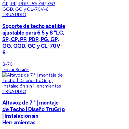
TRUAUDIO
Soporte de techo abatible
ajustable para 6.5 y 8 "LC,
SP, CP, PP, PDP, PG, GP,
GG, GGD, GC y CL-70V-
6.
B-70
Iniciar Sesión
TRUAUDIO
Altavoz de 7 " | montaje
de Techo | Diseño TruGrip
| Instalación sin
Herramientas