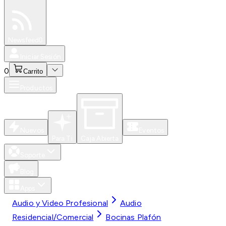
Especiales
Newsfeed
0
Iniciar Sesión
0
Carrito
Productos
Nuevos
Eventos
Para Ti
Caja Abierta
Soporte
Blog
Apps
Audio y Video Profesional
Audio
Residencial/Comercial
Bocinas Plafón