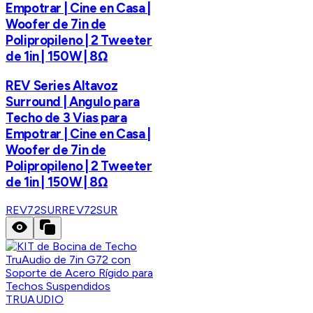
Empotrar | Cine en Casa |
Woofer de 7in de
Polipropileno | 2 Tweeter
de 1in | 150W | 8Ω
REV Series Altavoz
Surround | Angulo para
Techo de 3 Vias para
Empotrar | Cine en Casa |
Woofer de 7in de
Polipropileno | 2 Tweeter
de 1in | 150W | 8Ω
REV72SUR
REV72SUR
TRUAUDIO