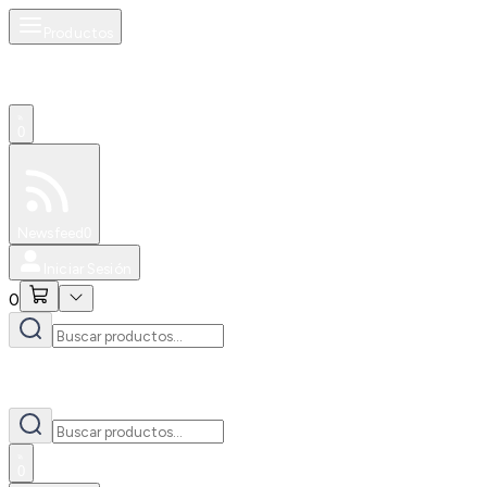
Productos
0
Especiales
Newsfeed
0
Iniciar Sesión
0
0