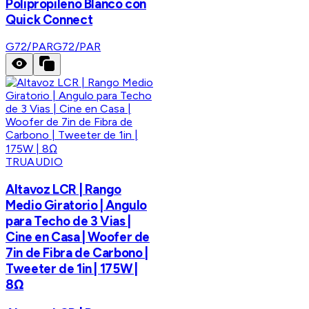
Polipropileno Blanco con
Quick Connect
G72/PAR
G72/PAR
TRUAUDIO
Altavoz LCR | Rango
Medio Giratorio | Angulo
para Techo de 3 Vias |
Cine en Casa | Woofer de
7in de Fibra de Carbono |
Tweeter de 1in | 175W |
8Ω