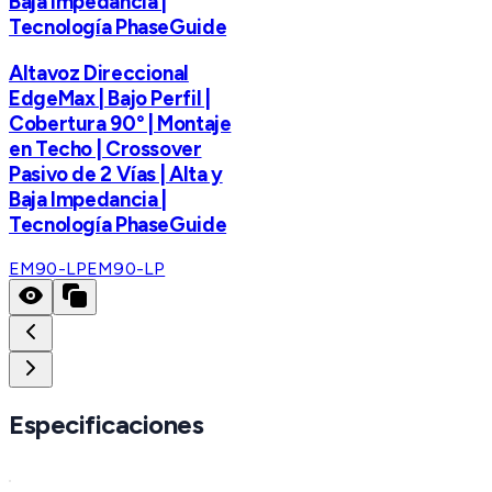
Baja Impedancia |
Tecnología PhaseGuide
Altavoz Direccional
EdgeMax | Bajo Perfil |
Cobertura 90° | Montaje
en Techo | Crossover
Pasivo de 2 Vías | Alta y
Baja Impedancia |
Tecnología PhaseGuide
EM90-LP
EM90-LP
Especificaciones