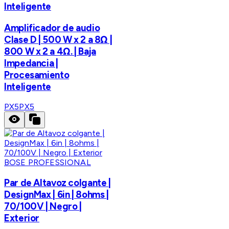
Inteligente
Amplificador de audio
Clase D | 500 W x 2 a 8Ω |
800 W x 2 a 4Ω. | Baja
Impedancia |
Procesamiento
Inteligente
PX5
PX5
BOSE PROFESSIONAL
Par de Altavoz colgante |
DesignMax | 6in | 8ohms |
70/100V | Negro |
Exterior