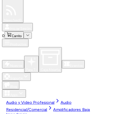
Especiales
Newsfeed
0
Iniciar Sesión
0
Carrito
Productos
Nuevos
Eventos
Para Ti
Caja Abierta
Soporte
Blog
Apps
Audio y Video Profesional
Audio
Residencial/Comercial
Amplificadores Baja