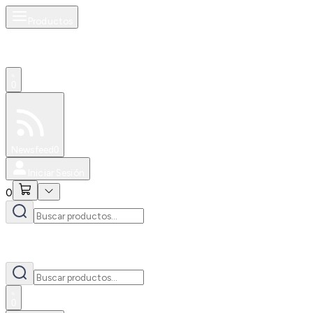
Productos
0
Especiales
Newsfeed
0
Iniciar Sesión
0
0