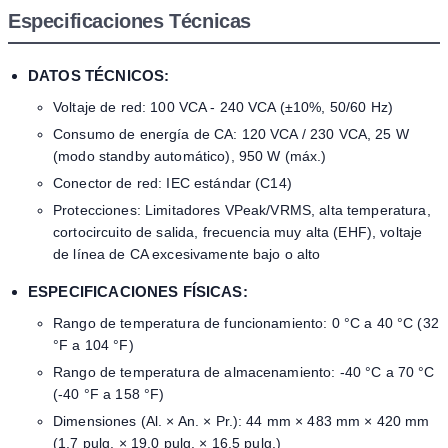
Especificaciones Técnicas
DATOS TÉCNICOS:
Voltaje de red: 100 VCA - 240 VCA (±10%, 50/60 Hz)
Consumo de energía de CA: 120 VCA / 230 VCA, 25 W
(modo standby automático), 950 W (máx.)
Conector de red: IEC estándar (C14)
Protecciones: Limitadores VPeak/VRMS, alta temperatura,
cortocircuito de salida, frecuencia muy alta (EHF), voltaje
de línea de CA excesivamente bajo o alto
ESPECIFICACIONES FÍSICAS:
Rango de temperatura de funcionamiento: 0 °C a 40 °C (32
°F a 104 °F)
Rango de temperatura de almacenamiento: -40 °C a 70 °C
(-40 °F a 158 °F)
Dimensiones (Al. × An. × Pr.): 44 mm × 483 mm × 420 mm
(1.7 pulg. × 19.0 pulg. × 16.5 pulg.)