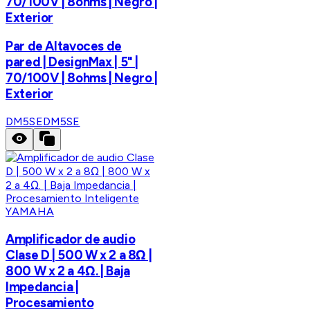
70/100V | 8ohms | Negro |
Exterior
Par de Altavoces de
pared | DesignMax | 5" |
70/100V | 8ohms | Negro |
Exterior
DM5SE
DM5SE
YAMAHA
Amplificador de audio
Clase D | 500 W x 2 a 8Ω |
800 W x 2 a 4Ω. | Baja
Impedancia |
Procesamiento